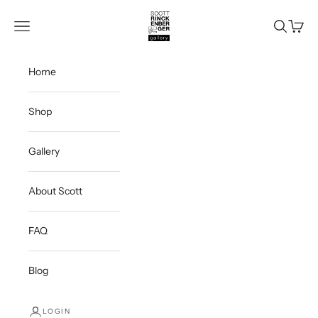
Skip to content
Scott Rinckenberger Gallery
Navigation menu
Search
Cart
Home
Shop
Gallery
About Scott
FAQ
Blog
LOGIN