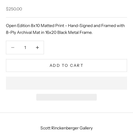
Sale price
$250.00
Open Edition 8x10 Matted Print - Hand-Signed and Framed with
8-Ply Archival Mat in 16x20 Black Metal Frame.
Decrease quantity
Decrease quantity
ADD TO CART
Scott Rinckenberger Gallery